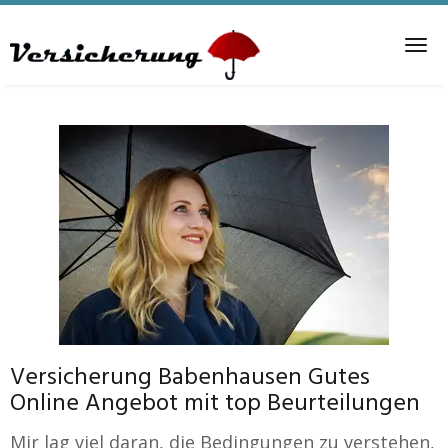
Skip
to
Tog
main
nav
content
Versicherung Babenhausen Gutes
Online Angebot mit top Beurteilungen
Mir lag viel daran, die Bedingungen zu verstehen,