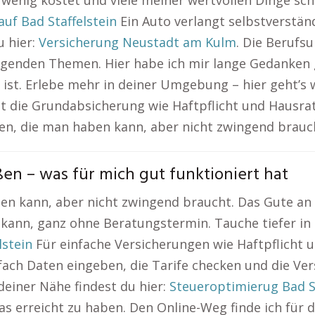
e wenig kostet und viele meiner wertvollen Dinge s
uf Bad Staffelstein
Ein Auto verlangt selbstverständ
u hier:
Versicherung Neustadt am Kulm
. Die Berufs
genden Themen. Hier habe ich mir lange Gedanken g
 ist. Erlebe mehr in deiner Umgebung – hier geht’s 
rst die Grundabsicherung wie Haftpflicht und Hausra
en, die man haben kann, aber nicht zwingend brauc
ßen – was für mich gut funktioniert hat
en kann, aber nicht zwingend braucht. Das Gute an 
kann, ganz ohne Beratungstermin. Tauche tiefer in 
lstein
Für einfache Versicherungen wie Haftpflicht u
nfach Daten eingeben, die Tarife checken und die Ve
einer Nähe findest du hier:
Steueroptimierug Bad St
was erreicht zu haben. Den Online-Weg finde ich für 