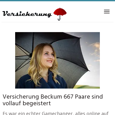
Skip
to
Tog
main
nav
content
Versicherung Beckum 667 Paare sind
vollauf begeistert
Es war ein echter Gamechanger, alles online auf