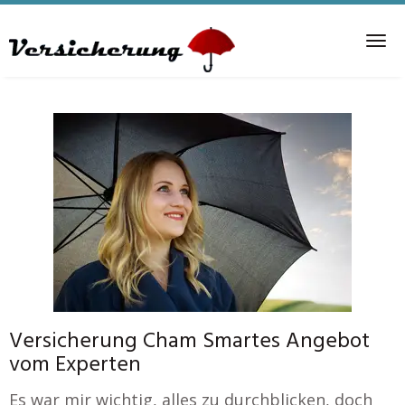
Skip
to
Tog
main
nav
content
Versicherung Cham Smartes Angebot
vom Experten
Es war mir wichtig, alles zu durchblicken, doch