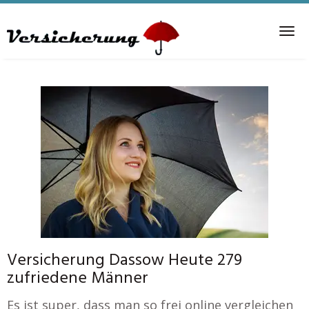
Skip
to
Tog
main
nav
content
Versicherung Dassow Heute 279
zufriedene Männer
Es ist super, dass man so frei online vergleichen