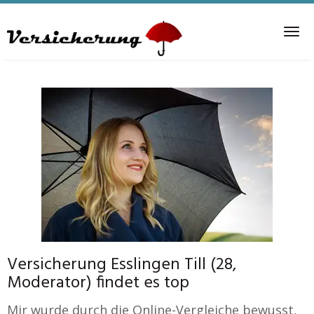
Skip
to
Tog
main
nav
content
Versicherung Esslingen Till (28,
Moderator) findet es top
Mir wurde durch die Online-Vergleiche bewusst,