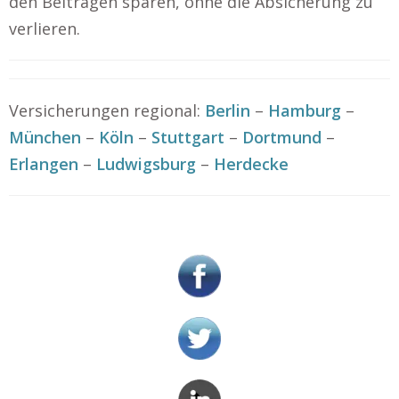
den Beiträgen sparen, ohne die Absicherung zu
verlieren.
Versicherungen regional:
Berlin
–
Hamburg
–
München
–
Köln
–
Stuttgart
–
Dortmund
–
Erlangen
–
Ludwigsburg
–
Herdecke