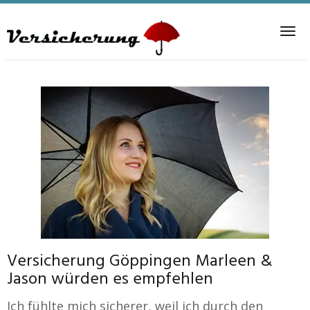
Skip
to
Tog
main
nav
content
Versicherung Göppingen Marleen &
Jason würden es empfehlen
Ich fühlte mich sicherer, weil ich durch den