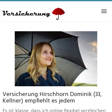
Skip
to
Tog
main
nav
content
Versicherung Hirschhorn Dominik (33,
Kellner) empfiehlt es jedem
Es ist klasse, dass ich online flexibel vergleichen