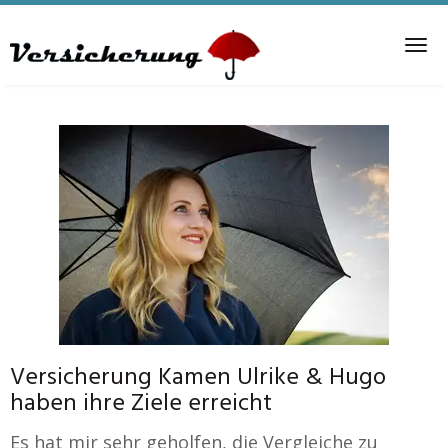
Skip
to
Tog
main
nav
content
Versicherung Kamen Ulrike & Hugo
haben ihre Ziele erreicht
Es hat mir sehr geholfen, die Vergleiche zu