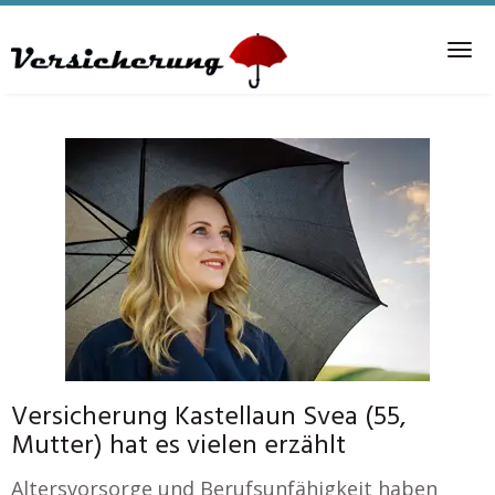
Skip
to
Tog
main
nav
content
Versicherung Kastellaun Svea (55,
Mutter) hat es vielen erzählt
Altersvorsorge und Berufsunfähigkeit haben