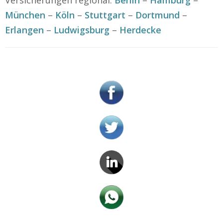
Versicherungen regional:
Berlin
–
Hamburg
–
München
–
Köln
–
Stuttgart
–
Dortmund
–
Erlangen
–
Ludwigsburg
–
Herdecke