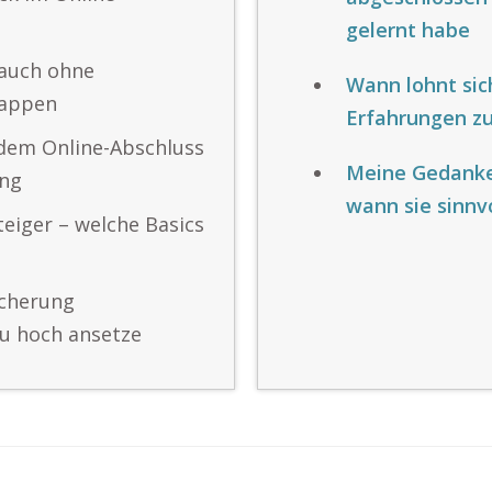
gelernt habe
 auch ohne
Wann lohnt sic
lappen
Erfahrungen zu
dem Online-Abschluss
Meine Gedanken
ung
wann sie sinnvo
teiger – welche Basics
icherung
zu hoch ansetze