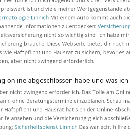
r hier fühle ich mich abgeholt und sicher. Versicheru
preiswert ist und viele meiner Wertgegenstände absi
ermatologie Linnich
Mit einem Auto kommt auch die 
 spannende Informationen zu entdecken:
Versicherung
itsversicherung nicht so wichtig sind. Ich habe mir
cherung brauche. Diese Webseite bietet dir noch m
sics wie Haftpflicht und Hausrat zu sichern, bevor es
ben, aber nicht zwingend erforderlich.
g online abgeschlossen habe und was ich 
er nicht zwingend erforderlich. Das Tolle am Online
kann, ohne Beratungstermine einzuplanen. Schau ma
r Haftpflicht und Hausrat hat sich der Online-Abschl
arife ansehen und die Versicherung gleich abschließe
ebung:
Sicherheitsdienst Linnich
Das war echt hilfreic