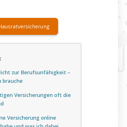
Hausratversicherung
:
licht zur Berufsunfähigkeit –
ch brauche
tigen Versicherungen oft die
nd
e Versicherung online
habe und was ich dabei