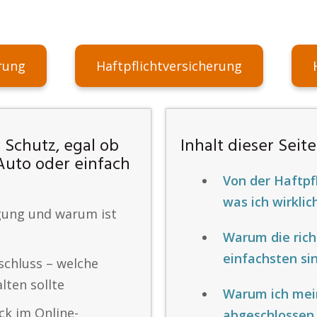
rung
Haftpflichtversicherung
 Schutz, egal ob
Inhalt dieser Seite
Auto oder einfach
Von der Haftpf
was ich wirkli
igung und warum ist
Warum die rich
einfachsten si
schluss – welche
lten sollte
Warum ich mein
ck im Online-
abgeschlossen 