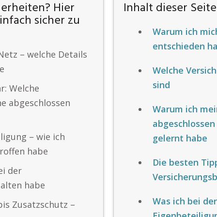
herheiten? Hier
Inhalt dieser Seite
einfach sicher zu
Warum ich mich
entschieden ha
etz – welche Details
be
Welche Versich
sind
hr: Welche
ne abgeschlossen
Warum ich mein
abgeschlossen 
ligung – wie ich
gelernt habe
roffen habe
Die besten Tip
ei der
Versicherungsb
alten habe
Was ich bei de
is Zusatzschutz –
Eigenbeteiligu