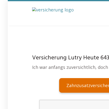
Skip
to
main
content
Versicherung Lutry Heute 64
Ich war anfangs zuversichtlich, doch 
Zahnzusatzversiche