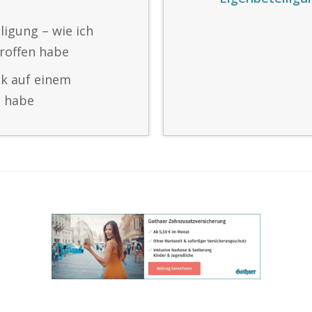
e
ligung – wie ich
roffen habe
ck auf einem
t habe