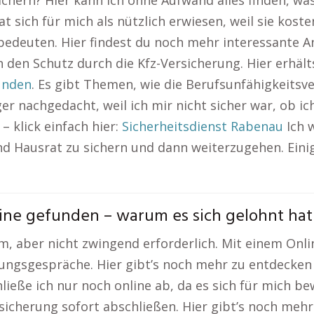
chern? Hier kann ich ohne Aufwand alles finden, was
 sich für mich als nützlich erwiesen, weil sie koste
 bedeuten. Hier findest du noch mehr interessante 
h den Schutz durch die Kfz-Versicherung. Hier erhält
ünden
. Es gibt Themen, wie die Berufsunfähigkeitsve
nger nachgedacht, weil ich mir nicht sicher war, ob i
 klick einfach hier:
Sicherheitsdienst Rabenau
Ich 
und Hausrat zu sichern und dann weiterzugehen. Ein
ine gefunden – warum es sich gelohnt hat
m, aber nicht zwingend erforderlich. Mit einem Onl
ungsgespräche. Hier gibt’s noch mehr zu entdecken 
ieße ich nur noch online ab, da es sich für mich bew
sicherung sofort abschließen. Hier gibt’s noch mehr