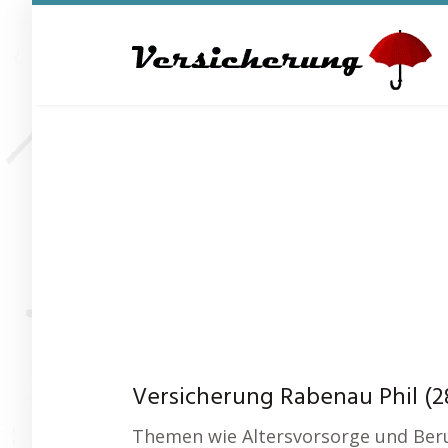
Skip
to
main
content
Versicherung Rabenau Phil (28
Themen wie Altersvorsorge und Beruf