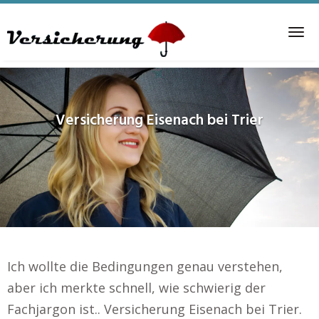
Skip
to
Tog
main
nav
content
Versicherung
Eisenach bei Trier
Ich wollte die Bedingungen genau verstehen,
aber ich merkte schnell, wie schwierig der
Fachjargon ist.. Versicherung Eisenach bei Trier.