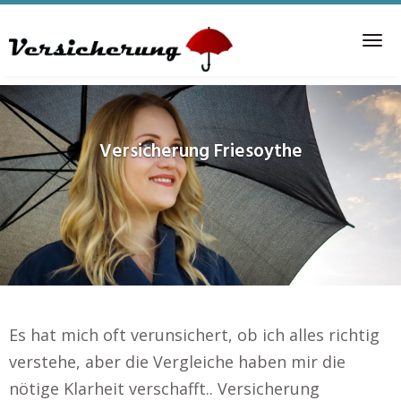
Skip
to
Tog
main
nav
content
Versicherung
Friesoythe
Es hat mich oft verunsichert, ob ich alles richtig
verstehe, aber die Vergleiche haben mir die
nötige Klarheit verschafft.. Versicherung