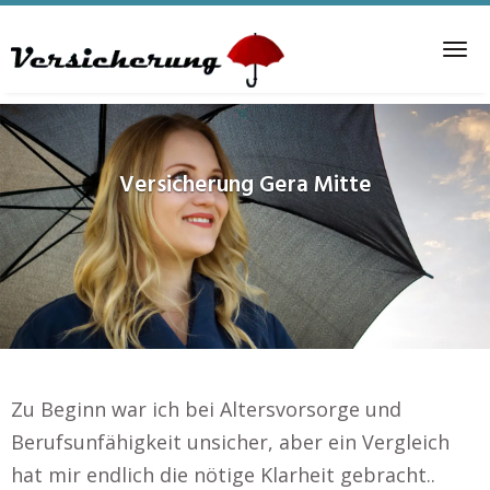
Skip
to
Tog
main
nav
content
Versicherung
Gera Mitte
Zu Beginn war ich bei Altersvorsorge und
Berufsunfähigkeit unsicher, aber ein Vergleich
hat mir endlich die nötige Klarheit gebracht..