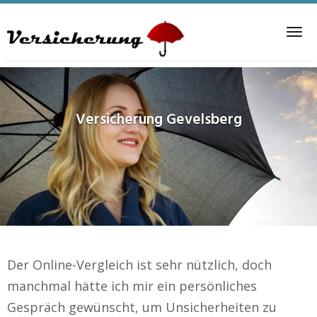
Skip
to
Tog
main
nav
content
Versicherung
Gevelsberg
Der Online-Vergleich ist sehr nützlich, doch
manchmal hätte ich mir ein persönliches
Gespräch gewünscht, um Unsicherheiten zu