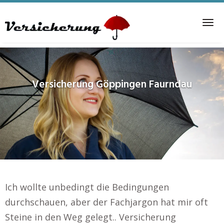
Skip
to
Tog
main
nav
content
Versicherung
Göppingen Faurndau
Ich wollte unbedingt die Bedingungen
durchschauen, aber der Fachjargon hat mir oft
Steine in den Weg gelegt.. Versicherung