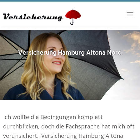
Skip
to
Tog
main
nav
content
Versicherung
Hamburg Altona Nord
Ich wollte die Bedingungen komplett
durchblicken, doch die Fachsprache hat mich oft
verunsichert.. Versicherung Hamburg Altona