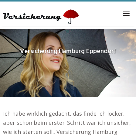
Skip
to
Tog
main
nav
content
Versicherung
Hamburg Eppendorf
Ich habe wirklich gedacht, das finde ich locker,
aber schon beim ersten Schritt war ich unsicher,
wie ich starten soll.. Versicherung Hamburg