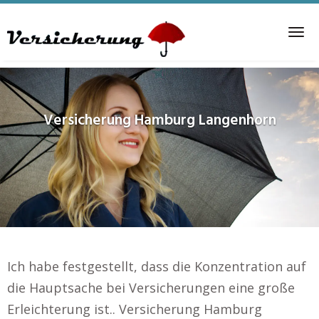
Skip
to
Tog
main
nav
content
Versicherung
Hamburg Langenhorn
Ich habe festgestellt, dass die Konzentration auf
die Hauptsache bei Versicherungen eine große
Erleichterung ist.. Versicherung Hamburg