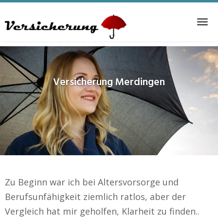
Skip
to
Tog
main
nav
content
Versicherung
Merdingen
Zu Beginn war ich bei Altersvorsorge und
Berufsunfähigkeit ziemlich ratlos, aber der
Vergleich hat mir geholfen, Klarheit zu finden..