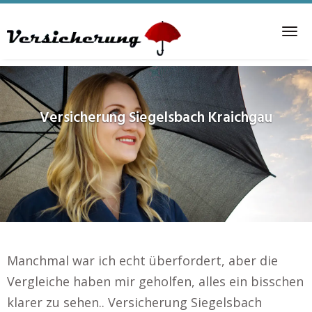
Skip
to
Tog
main
nav
content
Versicherung
Siegelsbach Kraichgau
Manchmal war ich echt überfordert, aber die
Vergleiche haben mir geholfen, alles ein bisschen
klarer zu sehen.. Versicherung Siegelsbach