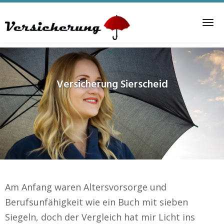
Skip
to
Tog
main
nav
content
Versicherung
Sierscheid
Am Anfang waren Altersvorsorge und
Berufsunfähigkeit wie ein Buch mit sieben
Siegeln, doch der Vergleich hat mir Licht ins