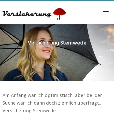
Skip
to
Tog
main
nav
content
Versicherung
Stemwede
Am Anfang war ich optimistisch, aber bei der
Suche war ich dann doch ziemlich überfragt..
Versicherung Stemwede.