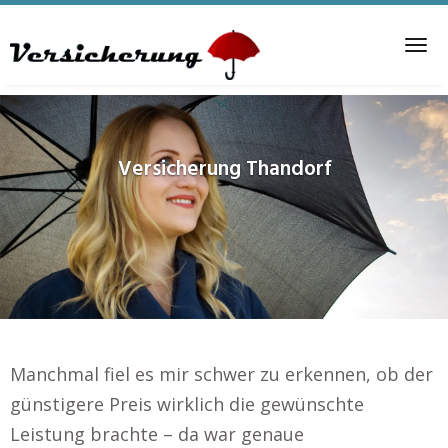
Skip
to
Tog
main
nav
content
Versicherung
Thandorf
Manchmal fiel es mir schwer zu erkennen, ob der
günstigere Preis wirklich die gewünschte
Leistung brachte – da war genaue