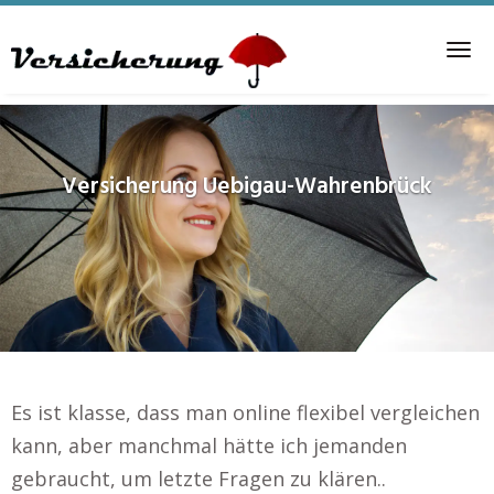
Skip
to
Tog
main
nav
content
Versicherung
Uebigau-Wahrenbrück
Es ist klasse, dass man online flexibel vergleichen
kann, aber manchmal hätte ich jemanden
gebraucht, um letzte Fragen zu klären..