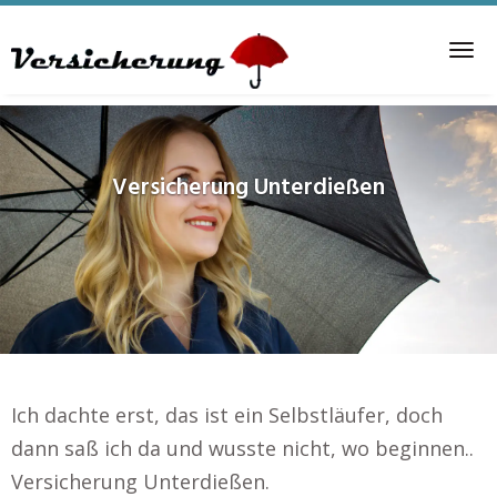
Skip
to
Tog
main
nav
content
Versicherung
Unterdießen
Ich dachte erst, das ist ein Selbstläufer, doch
dann saß ich da und wusste nicht, wo beginnen..
Versicherung Unterdießen.