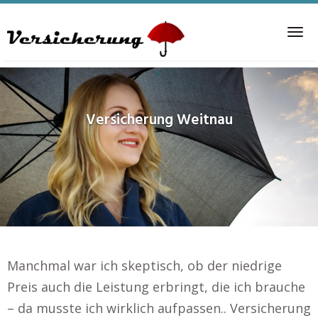
Skip
to
Tog
main
nav
content
Versicherung
Weitnau
Manchmal war ich skeptisch, ob der niedrige
Preis auch die Leistung erbringt, die ich brauche
– da musste ich wirklich aufpassen.. Versicherung