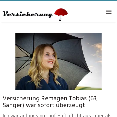
Skip
to
Tog
main
nav
content
Versicherung Remagen Tobias (63,
Sänger) war sofort überzeugt
Ich war anfangs nur auf Haftpflicht aus, aber als