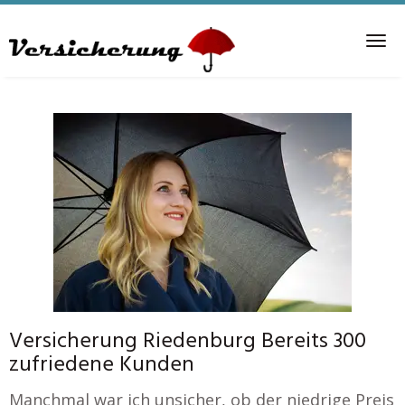
Skip
to
Tog
main
nav
content
Versicherung Riedenburg Bereits 300
zufriedene Kunden
Manchmal war ich unsicher, ob der niedrige Preis