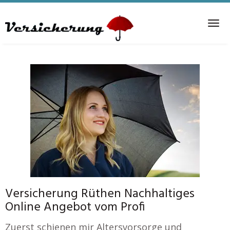
Skip
to
Tog
main
nav
content
Versicherung Rüthen Nachhaltiges
Online Angebot vom Profi
Zuerst schienen mir Altersvorsorge und