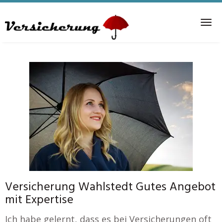
Skip
to
Tog
main
nav
content
Versicherung Wahlstedt Gutes Angebot
mit Expertise
Ich habe gelernt, dass es bei Versicherungen oft