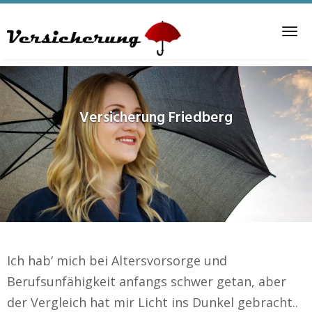
Skip
to
Tog
main
nav
content
Versicherung
Friedberg
Ich hab‘ mich bei Altersvorsorge und
Berufsunfähigkeit anfangs schwer getan, aber
der Vergleich hat mir Licht ins Dunkel gebracht..