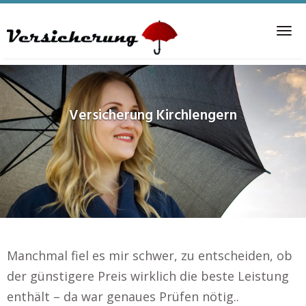
Skip
to
Tog
main
nav
content
Versicherung
Kirchlengern
Manchmal fiel es mir schwer, zu entscheiden, ob
der günstigere Preis wirklich die beste Leistung
enthält – da war genaues Prüfen nötig..