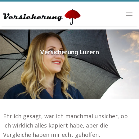
Skip
to
Tog
main
nav
content
Versicherung
Luzern
Ehrlich gesagt, war ich manchmal unsicher, ob
ich wirklich alles kapiert habe, aber die
Vergleiche haben mir echt geholfen,