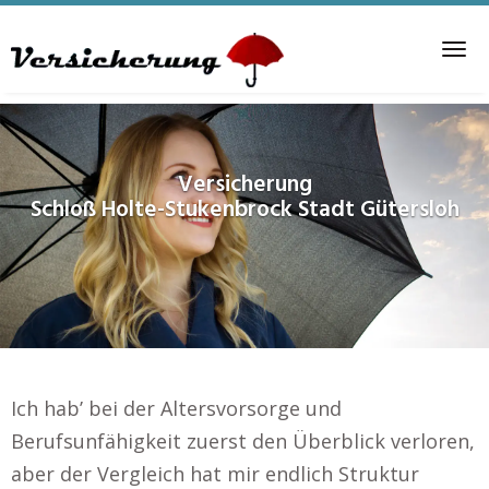
Skip
to
Tog
main
nav
content
Versicherung
Schloß Holte-Stukenbrock Stadt Gütersloh
Ich hab’ bei der Altersvorsorge und
Berufsunfähigkeit zuerst den Überblick verloren,
aber der Vergleich hat mir endlich Struktur