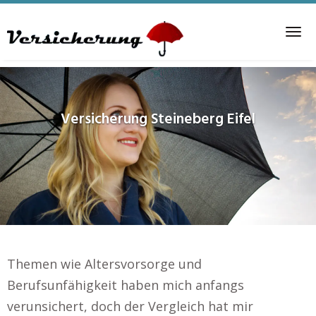
Skip
to
Tog
main
nav
content
Versicherung
Steineberg Eifel
Themen wie Altersvorsorge und
Berufsunfähigkeit haben mich anfangs
verunsichert, doch der Vergleich hat mir