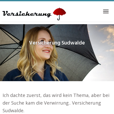
Skip
to
Tog
main
nav
content
Versicherung
Sudwalde
Ich dachte zuerst, das wird kein Thema, aber bei
der Suche kam die Verwirrung.. Versicherung
Sudwalde.