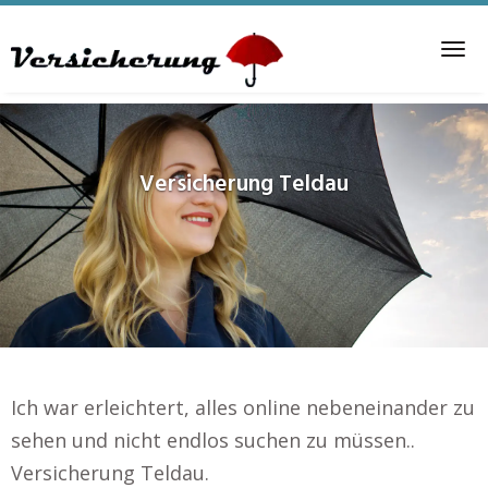
Skip
to
Tog
main
nav
content
Versicherung
Teldau
Ich war erleichtert, alles online nebeneinander zu
sehen und nicht endlos suchen zu müssen..
Versicherung Teldau.