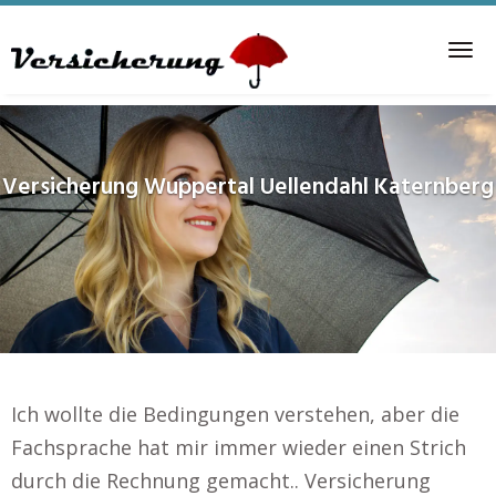
Skip
to
Tog
main
nav
content
Versicherung
Wuppertal Uellendahl Katernberg
Ich wollte die Bedingungen verstehen, aber die
Fachsprache hat mir immer wieder einen Strich
durch die Rechnung gemacht.. Versicherung