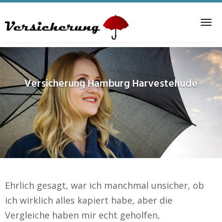
Skip
to
Tog
main
nav
content
Versicherung
Hamburg Harvestehude
Ehrlich gesagt, war ich manchmal unsicher, ob
ich wirklich alles kapiert habe, aber die
Vergleiche haben mir echt geholfen,