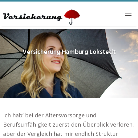
Skip
to
Tog
main
nav
content
Versicherung
Hamburg Lokstedt
Ich hab’ bei der Altersvorsorge und
Berufsunfähigkeit zuerst den Überblick verloren,
aber der Vergleich hat mir endlich Struktur