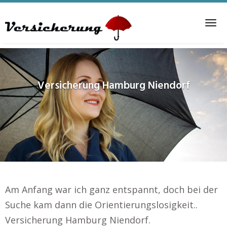
Skip
to
Tog
main
nav
content
Versicherung
Hamburg Niendorf
Am Anfang war ich ganz entspannt, doch bei der
Suche kam dann die Orientierungslosigkeit..
Versicherung Hamburg Niendorf.