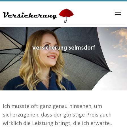
Skip
to
Tog
main
nav
content
Versicherung
Selmsdorf
Ich musste oft ganz genau hinsehen, um
sicherzugehen, dass der günstige Preis auch
wirklich die Leistung bringt, die ich erwarte..