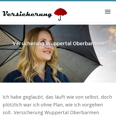
Skip
to
Tog
main
nav
content
Versicherung
Wuppertal Oberbarmen
Ich habe geglaubt, das läuft wie von selbst, doch
plötzlich war ich ohne Plan, wie ich vorgehen
soll.. Versicherung Wuppertal Oberbarmen.