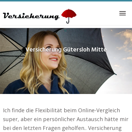
Skip
to
Tog
main
nav
content
Versicherung
Gütersloh Mitte
Ich finde die Flexibilität beim Online-Vergleich
super, aber ein persönlicher Austausch hätte mir
bei den letzten Fragen geholfen.. Versicherung