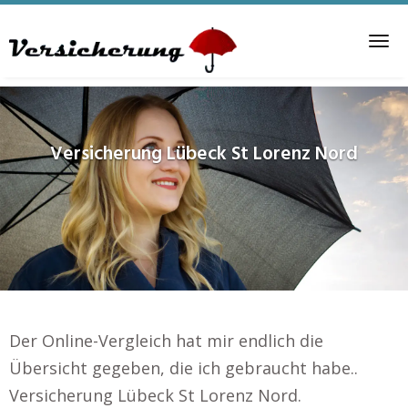
Skip
to
Tog
main
nav
content
Versicherung
Lübeck St Lorenz Nord
Der Online-Vergleich hat mir endlich die
Übersicht gegeben, die ich gebraucht habe..
Versicherung Lübeck St Lorenz Nord.